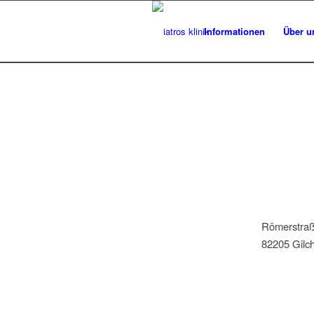
Informationen
Über u
Römerstraß
82205 Gilc