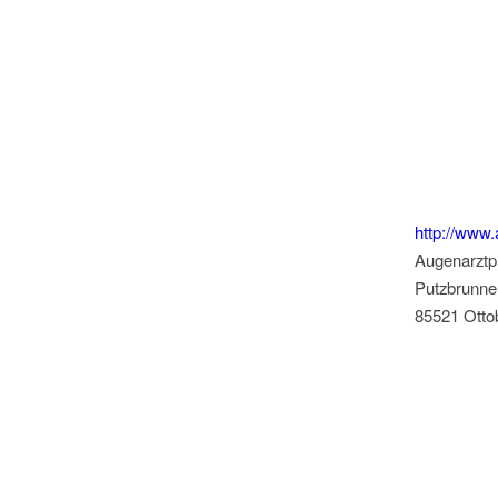
http://www.
Augenarztpr
Putzbrunne
85521 Otto